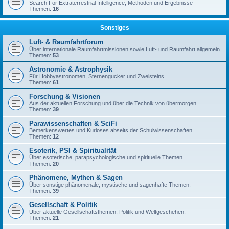
Search For Extraterrestrial Intelligence, Methoden und Ergebnisse
Themen:
16
Sonstiges
Luft- & Raumfahrtforum
Über internationale Raumfahrtmissionen sowie Luft- und Raumfahrt allgemein.
Themen:
53
Astronomie & Astrophysik
Für Hobbyastronomen, Sternengucker und Zweisteins.
Themen:
61
Forschung & Visionen
Aus der aktuellen Forschung und über die Technik von übermorgen.
Themen:
39
Parawissenschaften & SciFi
Bemerkenswertes und Kurioses abseits der Schulwissenschaften.
Themen:
12
Esoterik, PSI & Spiritualität
Über esoterische, parapsychologische und spirituelle Themen.
Themen:
20
Phänomene, Mythen & Sagen
Über sonstige phänomenale, mystische und sagenhafte Themen.
Themen:
39
Gesellschaft & Politik
Über aktuelle Gesellschaftsthemen, Politik und Weltgeschehen.
Themen:
21