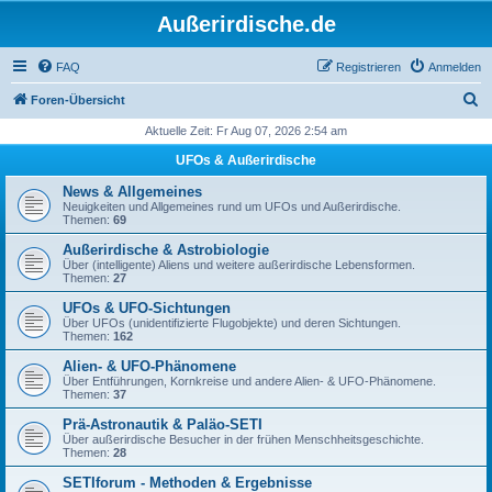
Außerirdische.de
FAQ
Registrieren
Anmelden
S
Foren-Übersicht
u
Aktuelle Zeit: Fr Aug 07, 2026 2:54 am
c
UFOs & Außerirdische
h
News & Allgemeines
e
Neuigkeiten und Allgemeines rund um UFOs und Außerirdische.
Themen:
69
Außerirdische & Astrobiologie
Über (intelligente) Aliens und weitere außerirdische Lebensformen.
Themen:
27
UFOs & UFO-Sichtungen
Über UFOs (unidentifizierte Flugobjekte) und deren Sichtungen.
Themen:
162
Alien- & UFO-Phänomene
Über Entführungen, Kornkreise und andere Alien- & UFO-Phänomene.
Themen:
37
Prä-Astronautik & Paläo-SETI
Über außerirdische Besucher in der frühen Menschheitsgeschichte.
Themen:
28
SETIforum - Methoden & Ergebnisse