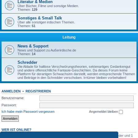
Literatur & Medien
Über Bücher, Filme und sonstige Medien.
Themen:
129
Sonstiges & Small Talk
Über alle sonstigen irdischen Themen.
Themen:
51
Leitung
News & Support
News und Support zu Außerirdische.de
Themen:
14
Schredder
Die Ablade für haltlose Verschwörungstheorien, sektenartiges Gedankengut
und andere offensichtliche Fantasie-Geschichten. Da dieses Forum keine
Plattform für derartigen Schwachsinn darstellt, werden entsprechende Themen
und Beiträge in den Schredder verschoben. Irrtümer bleiben vorbehalten!
ANMELDEN
•
REGISTRIEREN
Benutzername:
Passwort:
Ich habe mein Passwort vergessen
Angemeldet bleiben
WER IST ONLINE?
Insgesamt sind
2
Besucher online :: 1 sichtbares Mitglied, 0 unsichtbare Mitglieder und 1